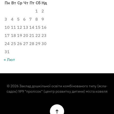
Пн
Вт
Ср
Чт
Пт
Сб
Нд
1
2
3
4
5
6
7
8
9
10
11
12
13
14
15
16
17
18
19
20
21
22
23
24
25
26
27
28
29
30
31
« Лют
©
2026
Заклад дошкільної освіти комбінованого типу (ясла-
садок) №9 "пролісок" (центр розвитку дитини) міста ковеля