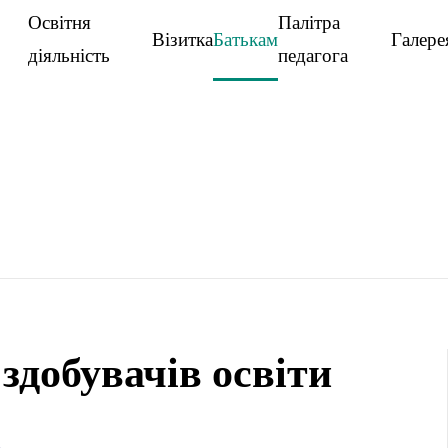
Освітня
Палітра
Візитка
Батькам
Галере
діяльність
педагога
здобувачів освіти