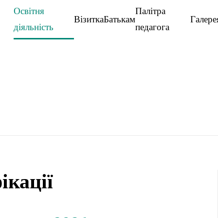
Освітня
Палітра
Візитка
Батькам
Галере
діяльність
педагога
ікації