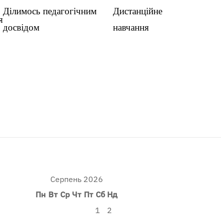
Ділимось педагогічним
Дистанційне
я
досвідом
навчання
Серпень 2026
Пн
Вт
Ср
Чт
Пт
Сб
Нд
1
2