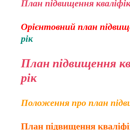
План підвищення кваліфік
Орієнтовний план підвище
рік
План підвищення кв
рік
Положення про план підв
План підвищення кваліфік